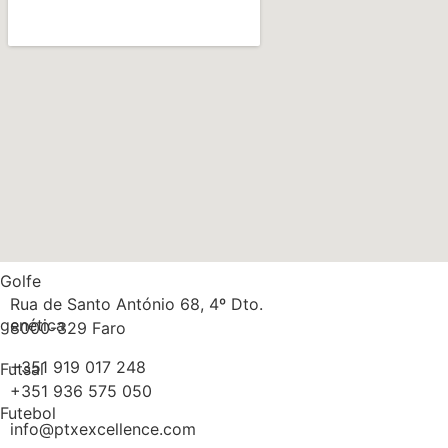
obesidade
Nutrição
Músculos
Multidisciplinaridade
Medicina
Massa gorda
Golfe
Rua de Santo António 68, 4º Dto.
genética
8000-329 Faro
+351 919 017 248
Futsal
+351 936 575 050
Futebol
info@ptxexcellence.com