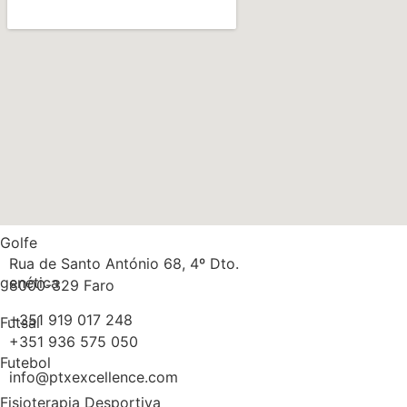
obesidade
Nutrição
Músculos
Multidisciplinaridade
Medicina
Massa gorda
Golfe
Rua de Santo António 68, 4º Dto.
genética
8000-329 Faro
+351 919 017 248
Futsal
+351 936 575 050
Futebol
info@ptxexcellence.com
Fisioterapia Desportiva