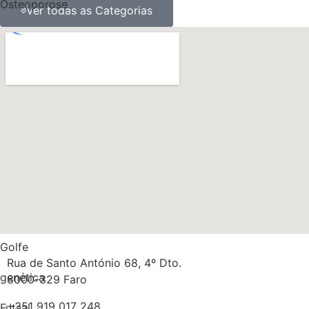
Osteoporose
Ver todas as Categorias
ossos
obesidade
Nutrição
Músculos
Multidisciplinaridade
Medicina
Massa gorda
Golfe
Rua de Santo António 68, 4º Dto.
genética
8000-329 Faro
+351 919 017 248
Futsal