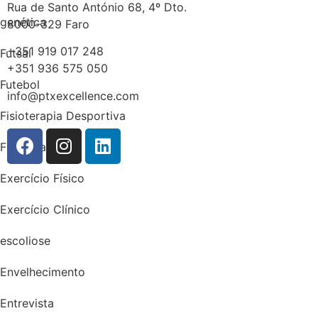
Rua de Santo António 68, 4º Dto.
genética
8000-329 Faro
+351 919 017 248
Futsal
+351 936 575 050
Futebol
info@ptxexcellence.com
Fisioterapia Desportiva
Fisioterapia
Exercício Físico
Exercício Clínico
escoliose
Envelhecimento
Entrevista