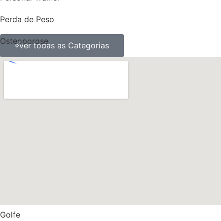
Perda de Peso
Osteoporose
Ver todas as Categorias
ossos
obesidade
Nutrição
Músculos
Multidisciplinaridade
Medicina
Massa gorda
Golfe