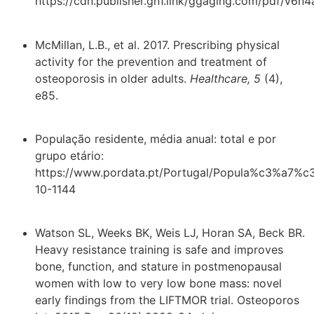
https://cdn.publisher.gn1.link/ggaging.com/pdf/v6n4
McMillan, L.B., et al. 2017. Prescribing physical
activity for the prevention and treatment of
osteoporosis in older adults.
Healthcare, 5
(4),
e85.
População residente, média anual: total e por
grupo etário:
https://www.pordata.pt/Portugal/Popula%c3%a7%
10-1144
Watson SL, Weeks BK, Weis LJ, Horan SA, Beck BR.
Heavy resistance training is safe and improves
bone, function, and stature in postmenopausal
women with low to very low bone mass: novel
early findings from the LIFTMOR trial. Osteoporos