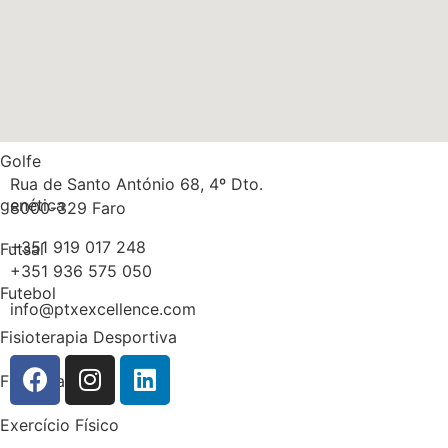
Multidisciplinaridade
Medicina
Massa gorda
Golfe
Rua de Santo António 68, 4º Dto.
genética
8000-329 Faro
+351 919 017 248
Futsal
+351 936 575 050
Futebol
info@ptxexcellence.com
Fisioterapia Desportiva
Fisioterapia
Exercício Físico