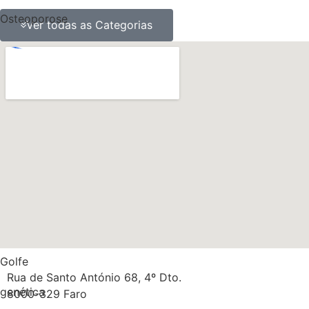
Osteoporose
Ver todas as Categorias
ossos
obesidade
Nutrição
Músculos
Multidisciplinaridade
Medicina
Massa gorda
Golfe
Rua de Santo António 68, 4º Dto.
genética
8000-329 Faro