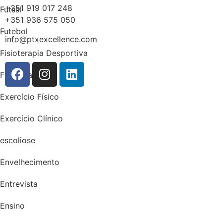
+351 919 017 248
Futsal
+351 936 575 050
Futebol
info@ptxexcellence.com
Fisioterapia Desportiva
Fisioterapia
Exercício Físico
Exercício Clínico
escoliose
Envelhecimento
Entrevista
Ensino