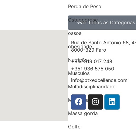
Perda de Peso
Osteoporose
Ver todas as Categorias
ossos
Rua de Santo António 68, 4º
obesidade
8000-329 Faro
Nutrição
+351 919 017 248
+351 936 575 050
Músculos
info@ptxexcellence.com
Multidisciplinaridade
Medicina
Massa gorda
Golfe