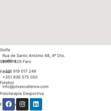
Músculos
Multidisciplinaridade
Medicina
Massa gorda
Golfe
Rua de Santo António 68, 4º Dto.
genética
8000-329 Faro
+351 919 017 248
Futsal
+351 936 575 050
Futebol
info@ptxexcellence.com
Fisioterapia Desportiva
Fisioterapia