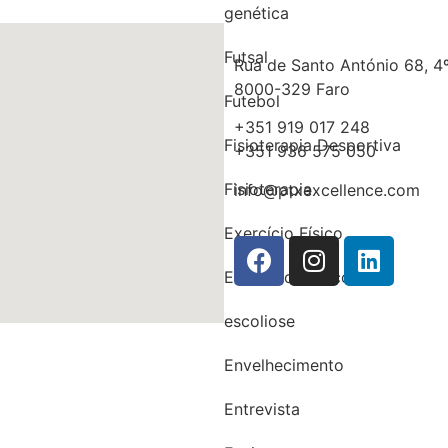
genética
Futsal
Rua de Santo António 68, 4º
8000-329 Faro
Futebol
+351 919 017 248
Fisioterapia Desportiva
+351 936 575 050
Fisioterapia
info@ptxexcellence.com
Exercício Físico
Exercício Clínico
escoliose
Envelhecimento
Entrevista