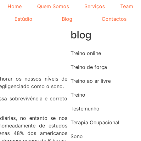
Home
Quem Somos
Serviços
Team
Estúdio
Blog
Contactos
blog
Treino online
Treino de força
horar os nossos níveis de
Treino ao ar livre
negligenciado como o sono.
Treino
sa sobrevivência e correto
Testemunho
iárias, no entanto se nos
Terapia Ocupacional
 nomeadamente de estudos
penas 48% dos americanos
Sono
 % dormem menos de 6 horas.