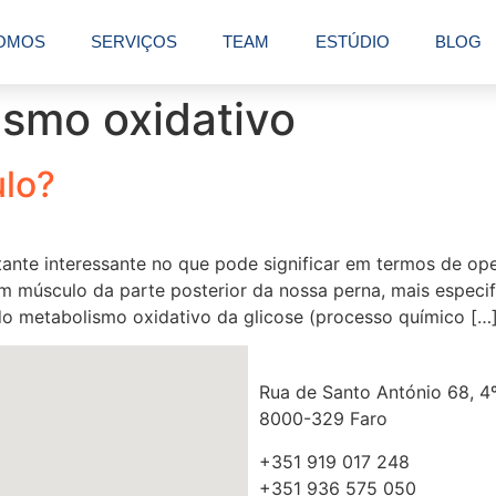
OMOS
SERVIÇOS
TEAM
ESTÚDIO
BLOG
ismo oxidativo
ulo?
te interessante no que pode significar em termos de ope
m músculo da parte posterior da nossa perna, mais especi
o metabolismo oxidativo da glicose (processo químico […
Rua de Santo António 68, 4º
8000-329 Faro
+351 919 017 248
+351 936 575 050