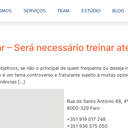
OMOS
SERVIÇOS
TEAM
ESTÚDIO
BLOG
– Será necessário treinar at
jetivos, se não o principal de quem frequenta ou deseja i
vo é um tema controverso e fraturante sujeito a muitas opini
riências […]
Rua de Santo António 68, 4º
8000-329 Faro
+351 919 017 248
+351 936 575 050