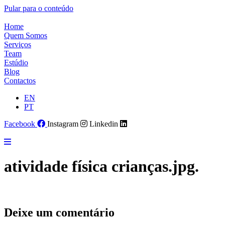
Pular para o conteúdo
Home
Quem Somos
Serviços
Team
Estúdio
Blog
Contactos
EN
PT
Facebook
Instagram
Linkedin
atividade física crianças.jpg.
Deixe um comentário