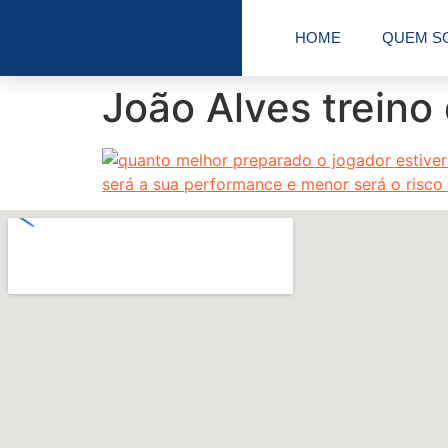
HOME
QUEM S
João Alves trein