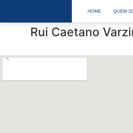
HOME
QUEM S
Rui Caetano Varz