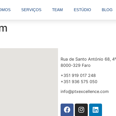
OMOS
SERVIÇOS
TEAM
ESTÚDIO
BLOG
im
Rua de Santo António 68, 4º
8000-329 Faro
+351 919 017 248
+351 936 575 050
info@ptxexcellence.com