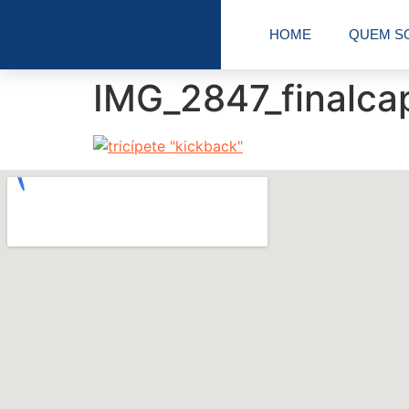
HOME
QUEM S
IMG_2847_finalca