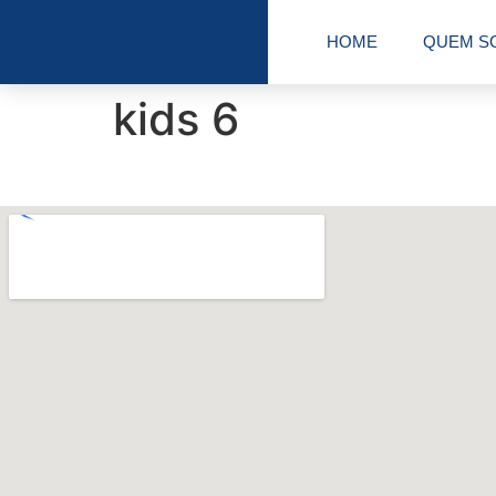
HOME
QUEM S
kids 6