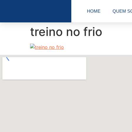
HOME
QUEM S
treino no frio