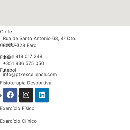
Medicina
Massa gorda
Golfe
Rua de Santo António 68, 4º Dto.
genética
8000-329 Faro
+351 919 017 248
Futsal
+351 936 575 050
Futebol
info@ptxexcellence.com
Fisioterapia Desportiva
Fisioterapia
Exercício Físico
Exercício Clínico