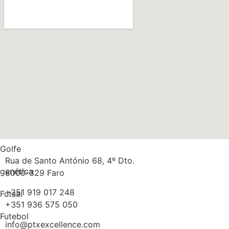
obesidade
Nutrição
Músculos
Multidisciplinaridade
Medicina
Massa gorda
Golfe
Rua de Santo António 68, 4º Dto.
genética
8000-329 Faro
+351 919 017 248
Futsal
+351 936 575 050
Futebol
info@ptxexcellence.com