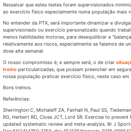
Ressalvar que estes testes foram supervisionados minimi
ao exercício físico especialmente numa população mais v
No entender da PTX, será importante dinamizar e divulgar
supervisionado ou exercício personalizado quando tra
menos habilidades motoras, para desequilibrar a “balanç
relativamente aos riscos, especialmente se falamos de u
dose alta semanal.
O nosso compromisso é, e sempre será, o de criar
situaç
treino
particularizadas, que possam preencher em segur
nossa população praticar exercício físico, neste caso em 
Bons treinos.
Referências:
Sherrington C, Michaleff ZA, Fairhall N, Paul SS, Tiedem
RG, Herbert RD, Close JCT, Lord SR. Exercise to prevent fa
updated systematic review and meta-analysis. Br J Spor
Dec;51(24):1750-1758. doi: 10.1136/bjsports-2016-096547