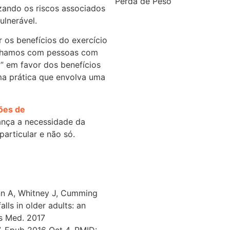
Perda de Peso
zando os riscos associados
ulnerável.
Osteoporose
 os benefícios do exercício
ossos
balhamos com pessoas com
a” em favor dos benefícios
obesidade
ma prática que envolva uma
Nutrição
ões de
Músculos
ança a necessidade da
particular e não só.
Multidisciplinaridade
Medicina
Massa gorda
ann A, Whitney J, Cumming
Golfe
lls in older adults: an
ts Med. 2017
genética
. Epub 2016 Oct 4. PMID: