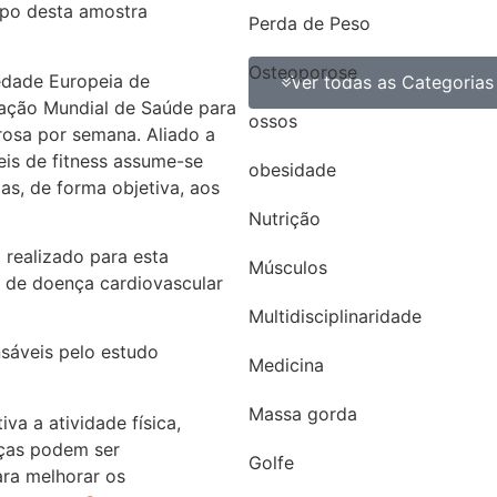
upo desta amostra
Perda de Peso
Osteoporose
edade Europeia de
Ver todas as Categorias
ação Mundial de Saúde para
ossos
rosa por semana. Aliado a
eis de fitness assume-se
obesidade
s, de forma objetiva, aos
Nutrição
 realizado para esta
Músculos
s de doença cardiovascular
Multidisciplinaridade
áveis pelo estudo
Medicina
Massa gorda
va a atividade física,
nças podem ser
Golfe
ara melhorar os