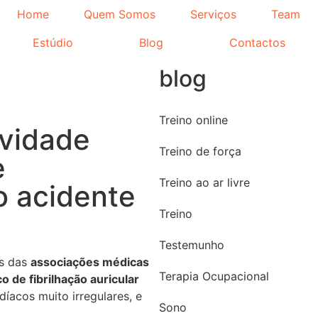
Home
Quem Somos
Serviços
Team
Estúdio
Blog
Contactos
blog
Treino online
ividade
Treino de força
e
Treino ao ar livre
 o acidente
Treino
Testemunho
es das
associações médicas
Terapia Ocupacional
co de fibrilhação auricular
díacos muito irregulares, e
Sono