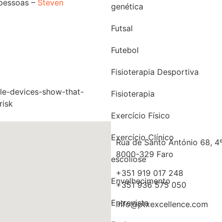
 pessoas –
Steven
genética
Futsal
Futebol
Fisioterapia Desportiva
le-devices-show-that-
Fisioterapia
risk
Exercício Físico
Exercício Clínico
Rua de Santo António 68, 4º
8000-329 Faro
escoliose
+351 919 017 248
Envelhecimento
+351 936 575 050
Entrevista
info@ptxexcellence.com