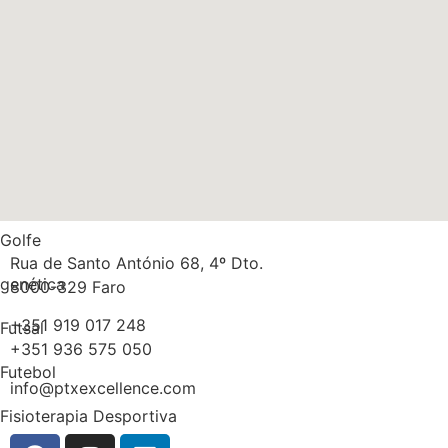
Nutrição
Músculos
Multidisciplinaridade
Medicina
Massa gorda
Golfe
Rua de Santo António 68, 4º Dto.
genética
8000-329 Faro
+351 919 017 248
Futsal
+351 936 575 050
Futebol
info@ptxexcellence.com
Fisioterapia Desportiva