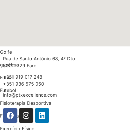
Músculos
Multidisciplinaridade
Medicina
Massa gorda
Golfe
Rua de Santo António 68, 4º Dto.
genética
8000-329 Faro
+351 919 017 248
Futsal
+351 936 575 050
Futebol
info@ptxexcellence.com
Fisioterapia Desportiva
Fisioterapia
Exercício Físico