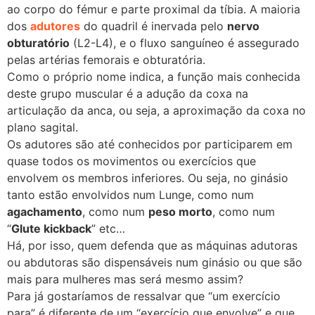
ao corpo do fémur e parte proximal da tíbia. A maioria
dos
adutores
do quadril é inervada pelo
nervo
obturatório
(L2-L4), e o fluxo sanguíneo é assegurado
pelas artérias femorais e obturatória.
Como o próprio nome indica, a função mais conhecida
deste grupo muscular é a adução da coxa na
articulação da anca, ou seja, a aproximação da coxa no
plano sagital.
Os adutores são até conhecidos por participarem em
quase todos os movimentos ou exercícios que
envolvem os membros inferiores. Ou seja, no ginásio
tanto estão envolvidos num Lunge, como num
agachamento
, como num
peso morto
, como num
“
Glute kickback
” etc…
Há, por isso, quem defenda que as máquinas adutoras
ou abdutoras são dispensáveis num ginásio ou que são
mais para mulheres mas será mesmo assim?
Para já gostaríamos de ressalvar que “um exercício
para” é diferente de um “exercício que envolve” e que