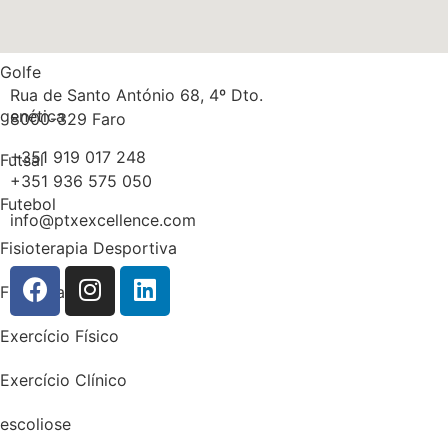
Massa gorda
Golfe
Rua de Santo António 68, 4º Dto.
genética
8000-329 Faro
+351 919 017 248
Futsal
+351 936 575 050
Futebol
info@ptxexcellence.com
Fisioterapia Desportiva
Fisioterapia
Exercício Físico
Exercício Clínico
escoliose