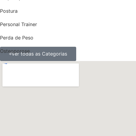
Postura
Personal Trainer
Perda de Peso
Osteoporose
Ver todas as Categorias
ossos
obesidade
Nutrição
Músculos
Multidisciplinaridade
Medicina