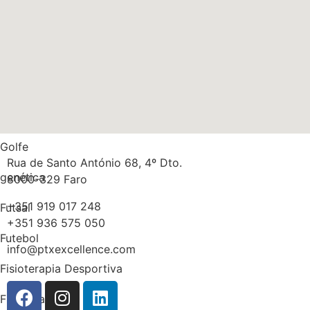
Músculos
Multidisciplinaridade
Medicina
Massa gorda
Golfe
Rua de Santo António 68, 4º Dto.
genética
8000-329 Faro
+351 919 017 248
Futsal
+351 936 575 050
Futebol
info@ptxexcellence.com
Fisioterapia Desportiva
Fisioterapia